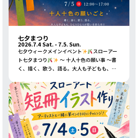
七夕まつり
2026.7.4 Sat. - 7.5. Sun.
七夕ウィークメインイベント
スローアー
ト七夕まつり
〜 十人十色の願い事 〜書
く、描く、歌う、語る。大人も子どもも、ひ
とりひとりが願いごとを持ち寄り思いを分か
ち合う、七夕まつり。
日時7/4(土)12:00〜2
[…]