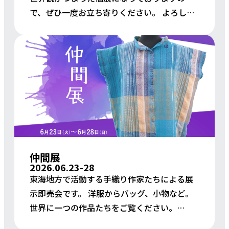
で、ぜひ一度お立ち寄りください。 よろしく
お願いします。 開催日時｜6/20.6/21 11時
~20時 入場料｜無料 主催｜SAMURAIのア […]
仲間展
2026.06.23-28
東海地方で活動する手織り作家たちによる展
示即売会です。 洋服からバッグ、小物など。
世界に一つの作品たちをご覧ください。
6/23(火)～6/28(日) 10:00～18:00（最終日は