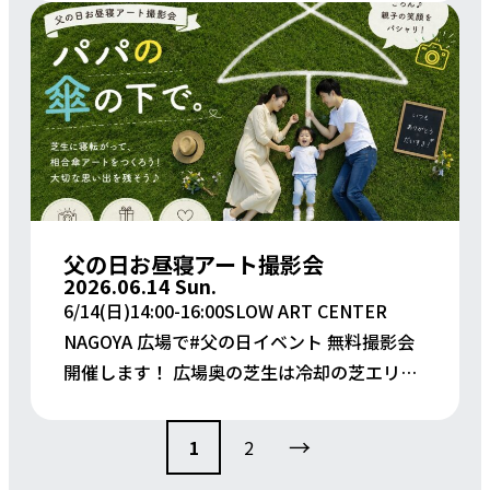
16:00まで） 主催：工房イトオ […]
父の日お昼寝アート撮影会
2026.06.14 Sun.
6/14(日)14:00-16:00SLOW ART CENTER
NAGOYA 広場で#父の日イベント 無料撮影会
開催します！ 広場奥の芝生は冷却の芝エリア
となっていてとっても快適に過ごせるんです
投
まだスロー […]
→
1
2
稿