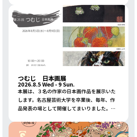
ジーな体験が、これからの時代を生き抜く最
強の武器に変わります。 本授業は、南海トラ
フ地震のリスクを […]
つむじ 日本画展
2026.8.5 Wed - 9 Sun.
本展は、３名の作家の日本画作品を展示いた
します。名古屋芸術大学を卒業後、毎年、作
品発表の場として開催してまいりました。動
植物をはじめ、人物など幅広いモチーフをテ
ーマに、各作家がそれぞれの思いをのせ、表
現しております。作品 […]