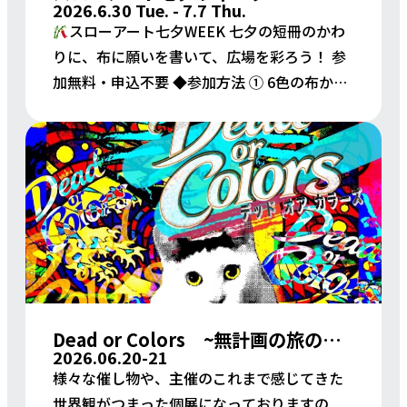
2026.6.30 Tue. - 7.7 Thu.
スローアート七夕WEEK 七夕の短冊のかわ
りに、布に願いを書いて、広場を彩ろう！ 参
加無料・申込不要 ◆参加方法 ① 6色の布から
1枚選び、段ボールの台紙に端を合わせてね。
② 端をクリップで留めると書きやすいよ。③
油 […]
Dead or Colors ~無計画の旅のなかで見た私の世界~
2026.06.20-21
様々な催し物や、主催のこれまで感じてきた
世界観がつまった個展になっておりますの